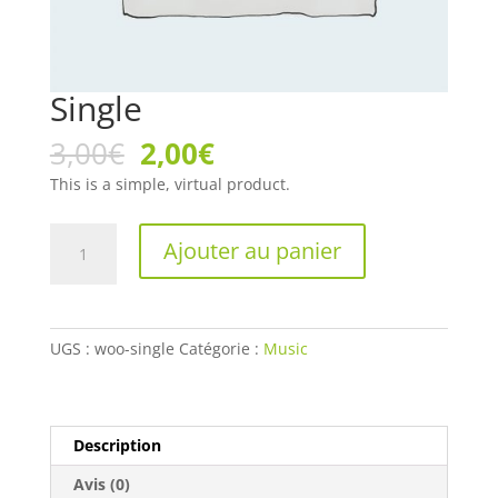
Single
Le
Le
3,00
€
2,00
€
prix
prix
This is a simple, virtual product.
initial
actuel
était :
est :
quantité
3,00€.
2,00€.
Ajouter au panier
de
Single
UGS :
woo-single
Catégorie :
Music
Description
Avis (0)